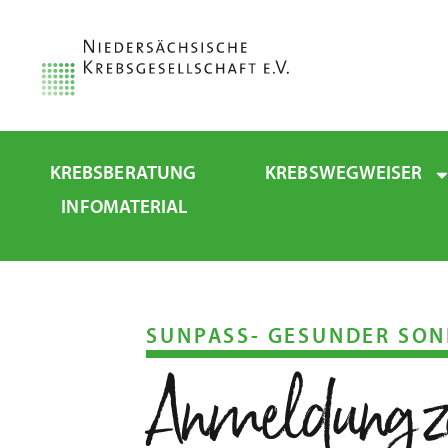
Inhalt
springen
KREBSBERATUNG
KREBSWEGWEISER
INFOMATERIAL
SUNPASS- GESUNDER SONN
Anmeldung z