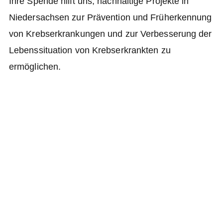
Ihre Spende hilft uns, nachhaltige Projekte in
Niedersachsen zur Prävention und Früherkennung
von Krebserkrankungen und zur Verbesserung der
Lebenssituation von Krebserkrankten zu
ermöglichen.
Spenden Sie auf das folgende Konto unter
Angabe des Verwendungszwecks „Spende“:
Sparkasse Hannover
Kontonummer 910 210 284
BLZ 250 501 80
IBAN DE37 2505 0180 0910 2102 84
BIC SPKHDE2HXXX
Auch kleine Spenden tragen zur Verwirklichung